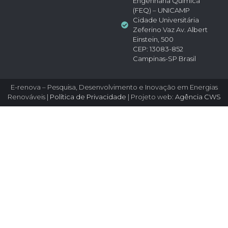
Engenharia Química
(FEQ) – UNICAMP
Cidade Universitária
Zeferino Vaz Av. Albert
Einstein, 500
CEP: 13083-852
Campinas-SP Brasil
E-renova – Pesquisa, Desenvolvimento e Inovação em Energias
Renováveis |
Política de Privacidade
| Projeto web:
Agência CWS