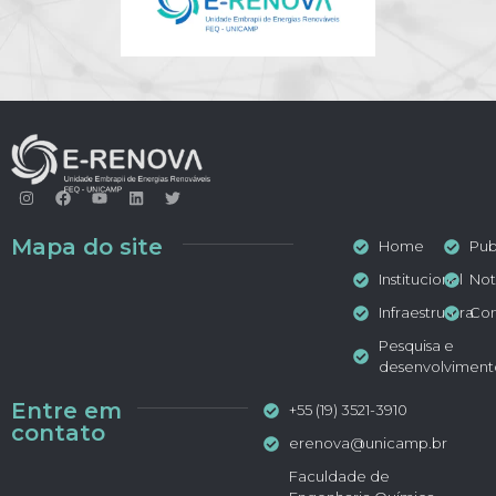
Mapa do site
Home
Pub
Institucional
Not
Infraestrutura
Con
Pesquisa e
desenvolviment
Entre em
+55 (19) 3521-3910
contato
erenova@unicamp.br
Faculdade de