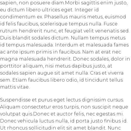
sapien, non posuere diam.Morbi sagittis enim justo,
eu dictum libero ultrices eget. Integer id
condimentum ex. Phasellus mauris metus, euismod
id felis faucibus, scelerisque tempus nulla. Fusce
rutrum hendrerit nunc, et feugiat velit venenatis sed.
Duis blandit sodales dictum. Nullam tempus metus
id tempus malesuada. Interdum et malesuada fames
ac ante ipsum primis in faucibus. Nam at erat nec
magna malesuada hendrerit. Donec sodales, dolor in
porttitor aliquam, nisi metus dapibus justo, at
sodales sapien augue sit amet nulla. Cras et viverra
sem. Etiam faucibus libero odio, id tincidunt tellus
mattis vitae.
Suspendisse et purus eget lectus dignissim cursus.
Aliquam consectetur eros turpis, non suscipit neque
volutpat quis.Donec et auctor felis, nec egestas mi.
Donec vehicula luctus nulla, id porta justo finibus id.
Ut rhoncus sollicitudin elit sit amet blandit. Nunc