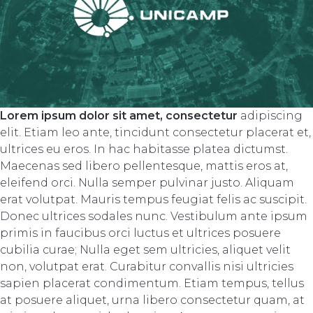
Lorem ipsum dolor sit amet, consectetur
adipiscing
elit. Etiam leo ante, tincidunt consectetur placerat et,
ultrices eu eros. In hac habitasse platea dictumst.
Maecenas sed libero pellentesque, mattis eros at,
eleifend orci. Nulla semper pulvinar justo. Aliquam
erat volutpat. Mauris tempus feugiat felis ac suscipit.
Donec ultrices sodales nunc. Vestibulum ante ipsum
primis in faucibus orci luctus et ultrices posuere
cubilia curae; Nulla eget sem ultricies, aliquet velit
non, volutpat erat. Curabitur convallis nisi ultricies
sapien placerat condimentum. Etiam tempus, tellus
at posuere aliquet, urna libero consectetur quam, at