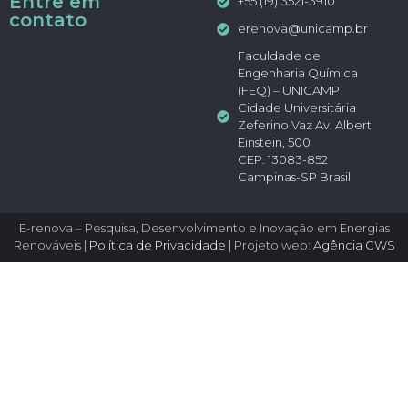
Entre em
+55 (19) 3521-3910
contato
erenova@unicamp.br
Faculdade de
Engenharia Química
(FEQ) – UNICAMP
Cidade Universitária
Zeferino Vaz Av. Albert
Einstein, 500
CEP: 13083-852
Campinas-SP Brasil
E-renova – Pesquisa, Desenvolvimento e Inovação em Energias
Renováveis |
Política de Privacidade
| Projeto web:
Agência CWS