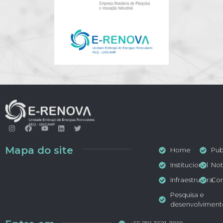
Mapa do site
Home
Pub
Institucional
Not
Infraestrutura
Con
Pesquisa e
desenvolviment