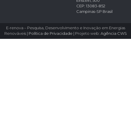
Einstein, 500
CEP: 13083-852
Campinas-SP Brasil
E-renova – Pesquisa, Desenvolvimento e Inovação em Energias
Renováveis |
Política de Privacidade
| Projeto web:
Agência CWS