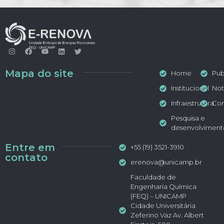
Mapa do site
Home
Pub
Institucional
Not
Infraestrutura
Con
Pesquisa e
desenvolviment
Entre em
+55 (19) 3521-3910
contato
erenova@unicamp.br
Faculdade de
Engenharia Química
(FEQ) – UNICAMP
Cidade Universitária
Zeferino Vaz Av. Albert