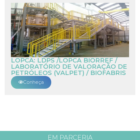
LOPCA: LDPS /LOPCA BIORREF /
LABORATÓRIO DE VALORAÇÃO DE
PETRÓLEOS (VALPET) / BIOFABRIS
Conheça
EM PARCERIA