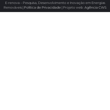
E-renova – Pesquisa, Desenvolvimento e Inovação em Energias
Renováveis |
Política de Privacidade
| Projeto web:
Agência CWS