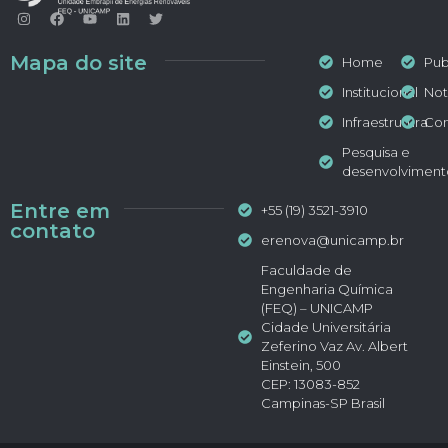
Mapa do site
Home
Pub
Institucional
Not
Infraestrutura
Con
Pesquisa e
desenvolviment
Entre em
+55 (19) 3521-3910
contato
erenova@unicamp.br
Faculdade de
Engenharia Química
(FEQ) – UNICAMP
Cidade Universitária
Zeferino Vaz Av. Albert
Einstein, 500
CEP: 13083-852
Campinas-SP Brasil