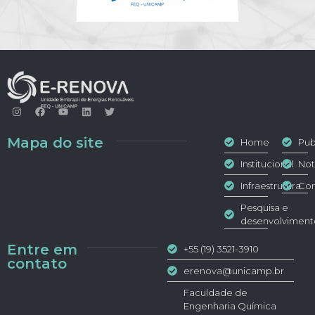
Mapa do site
Home
Pub
Institucional
Not
Infraestrutura
Con
Pesquisa e
desenvolviment
Entre em
+55 (19) 3521-3910
contato
erenova@unicamp.br
Faculdade de
Engenharia Química