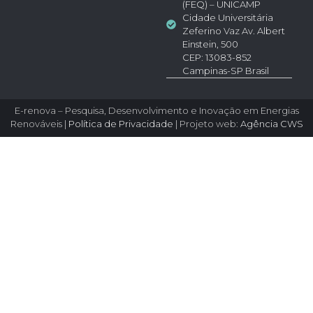
(FEQ) – UNICAMP
Cidade Universitária
Zeferino Vaz Av. Albert
Einstein, 500
CEP: 13083-852
Campinas-SP Brasil
E-renova – Pesquisa, Desenvolvimento e Inovação em Energias
Renováveis |
Política de Privacidade
| Projeto web:
Agência CWS