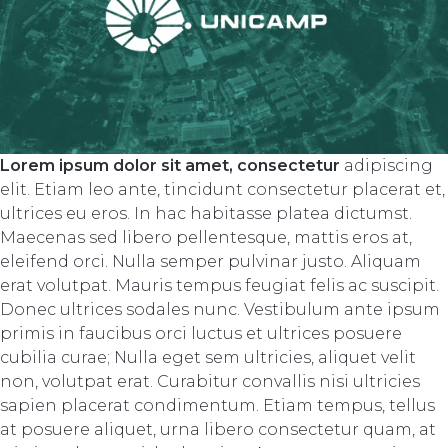
Lorem ipsum dolor sit amet, consectetur
adipiscing
elit. Etiam leo ante, tincidunt consectetur placerat et,
ultrices eu eros. In hac habitasse platea dictumst.
Maecenas sed libero pellentesque, mattis eros at,
eleifend orci. Nulla semper pulvinar justo. Aliquam
erat volutpat. Mauris tempus feugiat felis ac suscipit.
Donec ultrices sodales nunc. Vestibulum ante ipsum
primis in faucibus orci luctus et ultrices posuere
cubilia curae; Nulla eget sem ultricies, aliquet velit
non, volutpat erat. Curabitur convallis nisi ultricies
sapien placerat condimentum. Etiam tempus, tellus
at posuere aliquet, urna libero consectetur quam, at