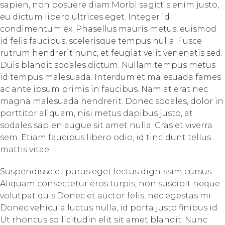
sapien, non posuere diam.Morbi sagittis enim justo,
eu dictum libero ultrices eget. Integer id
condimentum ex. Phasellus mauris metus, euismod
id felis faucibus, scelerisque tempus nulla. Fusce
rutrum hendrerit nunc, et feugiat velit venenatis sed.
Duis blandit sodales dictum. Nullam tempus metus
id tempus malesuada. Interdum et malesuada fames
ac ante ipsum primis in faucibus. Nam at erat nec
magna malesuada hendrerit. Donec sodales, dolor in
porttitor aliquam, nisi metus dapibus justo, at
sodales sapien augue sit amet nulla. Cras et viverra
sem. Etiam faucibus libero odio, id tincidunt tellus
mattis vitae.
Suspendisse et purus eget lectus dignissim cursus.
Aliquam consectetur eros turpis, non suscipit neque
volutpat quis.Donec et auctor felis, nec egestas mi.
Donec vehicula luctus nulla, id porta justo finibus id.
Ut rhoncus sollicitudin elit sit amet blandit. Nunc