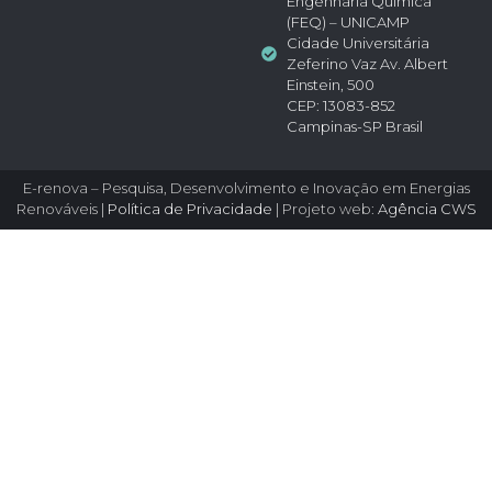
Engenharia Química
(FEQ) – UNICAMP
Cidade Universitária
Zeferino Vaz Av. Albert
Einstein, 500
CEP: 13083-852
Campinas-SP Brasil
E-renova – Pesquisa, Desenvolvimento e Inovação em Energias
Renováveis |
Política de Privacidade
| Projeto web:
Agência CWS