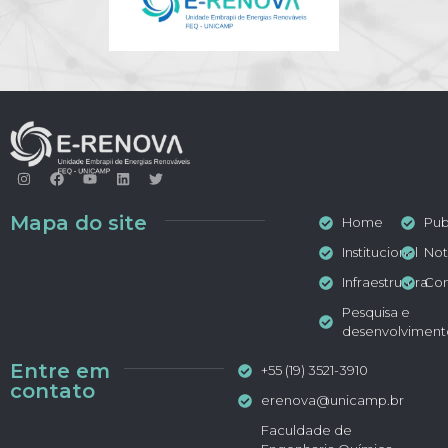
Mapa do site
Home
Pub
Institucional
Not
Infraestrutura
Con
Pesquisa e
desenvolviment
Entre em
+55 (19) 3521-3910
contato
erenova@unicamp.br
Faculdade de