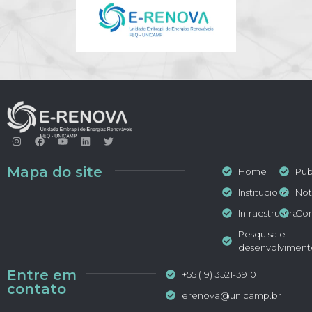
Mapa do site
Home
Pub
Institucional
Not
Infraestrutura
Con
Pesquisa e
desenvolviment
Entre em
+55 (19) 3521-3910
contato
erenova@unicamp.br