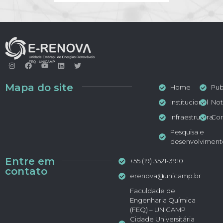
Mapa do site
Home
Pub
Institucional
Not
Infraestrutura
Con
Pesquisa e
desenvolviment
Entre em
+55 (19) 3521-3910
contato
erenova@unicamp.br
Faculdade de
Engenharia Química
(FEQ) – UNICAMP
Cidade Universitária