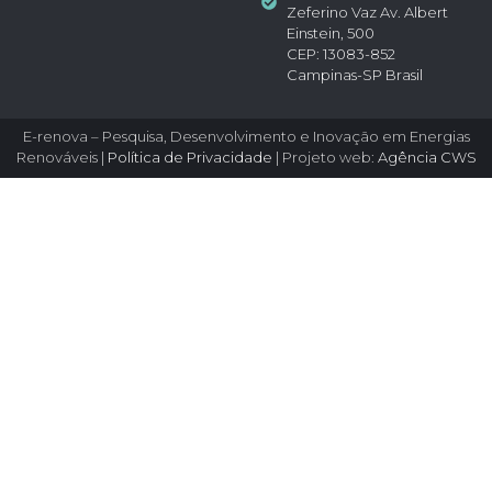
Zeferino Vaz Av. Albert
Einstein, 500
CEP: 13083-852
Campinas-SP Brasil
E-renova – Pesquisa, Desenvolvimento e Inovação em Energias
Renováveis |
Política de Privacidade
| Projeto web:
Agência CWS