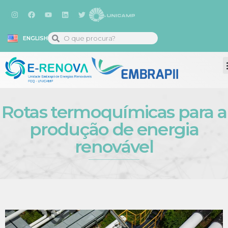
ENGLISH
Rotas termoquímicas para a
produção de energia
renovável​