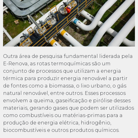
Outra área de pesquisa fundamental liderada pela
E-Renova, as rotas termoquímicas são um
conjunto de processos que utilizam a energia
térmica para produzir energia renovável a partir
de fontes como a biomassa, o lixo urbano, o gás
natural renovável, entre outros. Esses processos
envolvem a queima, gaseificação e pirólise desses
materiais, gerando gases que podem ser utilizados
como combustíveis ou matérias-primas para a
produção de energia elétrica, hidrogênio,
biocombustíveis e outros produtos químicos.