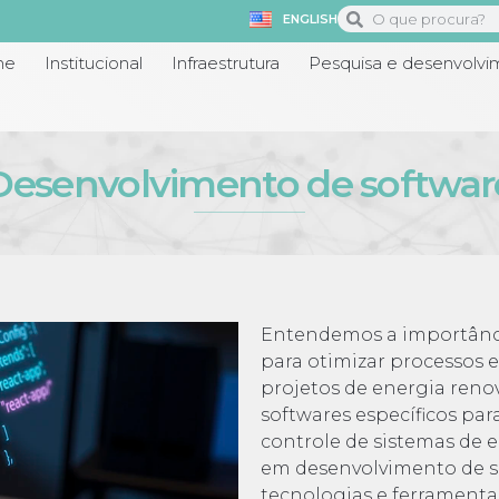
ENGLISH
me
Institucional
Infraestrutura
Pesquisa e desenvolvi
Desenvolvimento de software
Entendemos a importânci
para otimizar processos e
projetos de energia reno
softwares específicos pa
controle de sistemas de e
em desenvolvimento de s
tecnologias e ferramenta